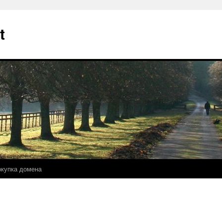
t
купка домена