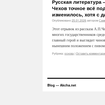
Русская литература 
Чехов точное всё под
изменилось, хотя с 
Опубликовано
25.01.2026
автором
Сам
Этот отрывок из рассказа А.П.Ч
многих государственников средне
главный герой и выглядит чино
нынешним положением с пивом
Рубрика:
основа
|
Оставить комментар
Blog — Akcha.net