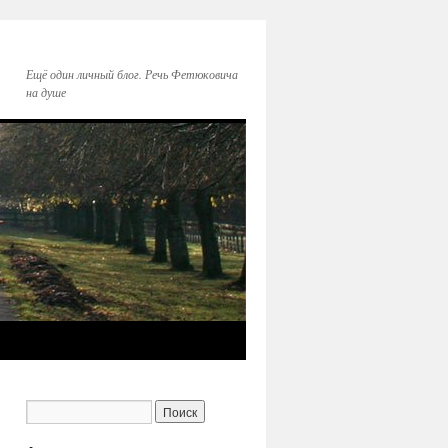
Ещё один личный блог. Речь Фетюковича
на душе