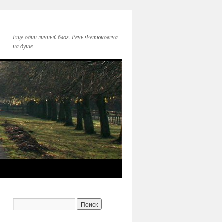
Ещё один личный блог. Речь Фетюковича
на душе