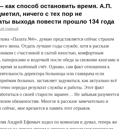
— как способ остановить время. А.П.
метил, ничего с тех пор не
даты выхода повести прошло 134 года
ый главный
ехова «Палата №6», думаю представляется сейчас страхом
го звена. Отдать лучшие годы службе, хотя в рассказе
вником с счастливой и сытой юностью, комфортным
папиросами и водочкой после обеда за свежими книгами и
ремя за казённый счёт. Однако, сам факт отношения к
 деятельность директора больницы или главврача если
риёмам больных, заставляет задуматься, как актуально всё
очно передал результат службы и работы. Этот факт
аботиться о своей старости заранее… Не забывая разумеется
воим обязанностям. Многое в рассказе замечательно и
о сейчас, мне врезается в память этот отрывок
емя Андрей Ефимыч ходил по комнатам и думал, теперь же
я лежал на диване лицом к спинке и предавался мелочным