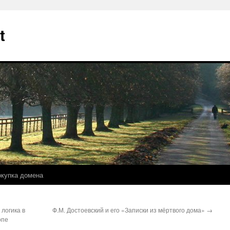
t
купка домена
логика в
Ф.М. Достоевский и его «Записки из мёртвого дома»
→
опе