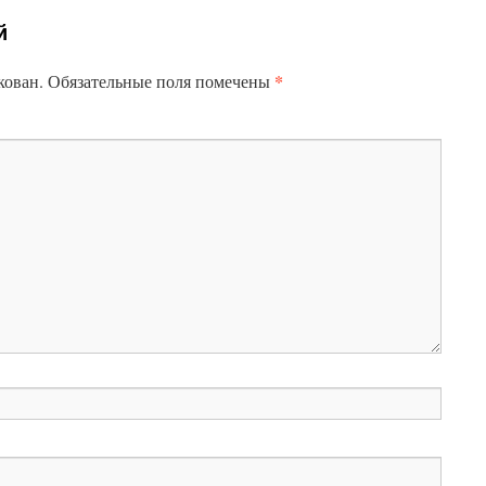
й
*
кован.
Обязательные поля помечены