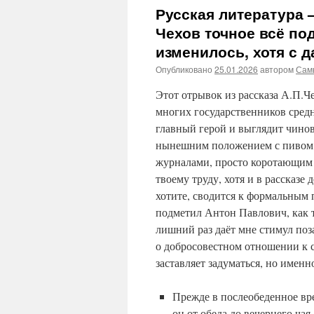
Русская литература 
Чехов точное всё под
изменилось, хотя с 
Опубликовано
25.01.2026
автором
Сам
Этот отрывок из рассказа А.П.Ч
многих государственников средне
главный герой и выглядит чино
нынешним положением с пивом, 
журналами, просто коротающим в
твоему труду, хотя и в рассказе
хотите, сводится к формальным п
подметил Антон Павлович, как т
лишний раз даёт мне стимул поз
о добросовестном отношении к с
заставляет задуматься, но именн
Прежде в послеобеденное вр
он от обеда до вечернего ча