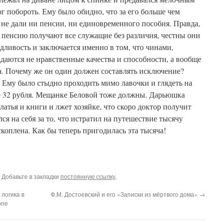
г побороть. Ему было обидно, что за его больше чем
не дали ни пенсии, ни единовременного пособия. Правда,
ь пенсию получают все служащие без различия, честны они
дливость и заключается именно в том, что чинами,
даются не нравственные качества и способности, а вообще
а. Почему же он один должен составлять исключение?
. Ему было стыдно проходить мимо лавочки и глядеть на
е 32 рубля. Мещанке Беловой тоже должны. Дарьюшка
латья и книги и лжет хозяйке, что скоро доктор получит
ся на себя за то, что истратил на путешествие тысячу
скоплена. Как бы теперь пригодилась эта тысяча!
. Добавьте в закладки
постоянную ссылку
.
логика в
Ф.М. Достоевский и его «Записки из мёртвого дома»
→
опе